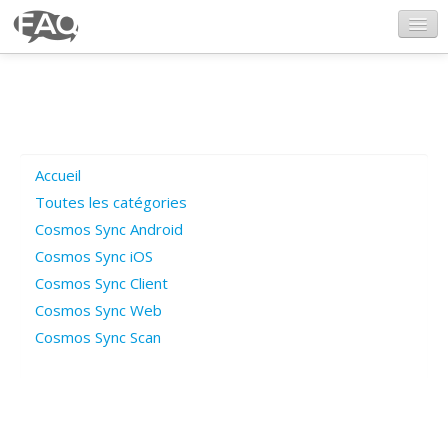
CosmosSync.com
Ajout FAQ
Accueil
Poser une question
Toutes les catégories
Cosmos Sync Android
Questions ouvertes
Cosmos Sync iOS
Cosmos Sync Client
Cosmos Sync Web
Connexion
Cosmos Sync Scan