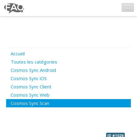
CosmosSync.com
Ajout FAQ
Accueil
Poser une question
Toutes les catégories
Cosmos Sync Android
Questions ouvertes
Cosmos Sync iOS
Cosmos Sync Client
Cosmos Sync Web
Connexion
Cosmos Sync Scan
ID #1026