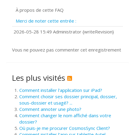
Signature et formulaires
À propos de cette FAQ
Prise de vue 360°
Quels navigateurs web sont supportés
Merci de noter cette entrée :
?
Comment installer Google Chrome ?
2026-05-28 15:49 Administrator {writeRevision}
Vous ne pouvez pas commenter cet enregistrement
Les plus visités
Comment installer l'application sur iPad?
Comment choisir ses dossier principal, dossier,
sous-dossier et usagé? ...
Comment annoter une photo?
Comment changer le nom affiché dans votre
dossier?
Où puis-je me procurer CosmosSync Client?
Comment installer l'app sur tablette Autel