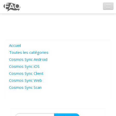
CosmosSync.com
Ajout FAQ
Accueil
Poser une question
Toutes les catégories
Cosmos Sync Android
Questions ouvertes
Cosmos Sync iOS
Cosmos Sync Client
Cosmos Sync Web
Connexion
Cosmos Sync Scan