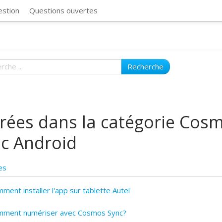
CosmosSync 
estion
Questions ouvertes
Recherche
rées dans la catégorie Cos
c Android
es
ment installer l'app sur tablette Autel
mment numériser avec Cosmos Sync?