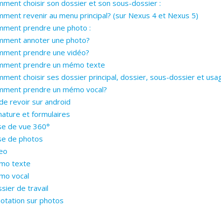
ment choisir son dossier et son sous-dossier :
ment revenir au menu principal? (sur Nexus 4 et Nexus 5)
ment prendre une photo :
mment annoter une photo?
ment prendre une vidéo?
mment prendre un mémo texte
ment choisir ses dossier principal, dossier, sous-dossier et usa
mment prendre un mémo vocal?
e revoir sur android
nature et formulaires
se de vue 360°
se de photos
eo
mo texte
mo vocal
sier de travail
otation sur photos