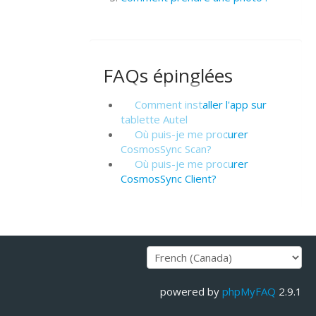
FAQs épinglées
Comment installer l'app sur
tablette Autel
Où puis-je me procurer
CosmosSync Scan?
Où puis-je me procurer
CosmosSync Client?
powered by
phpMyFAQ
2.9.1