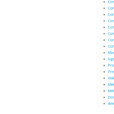
Com
Com
Com
Co
Com
Co
Com
Co
Mod
Sig
Pri
Pri
Vid
Mé
Mé
Dos
Ann