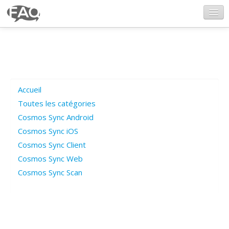
CosmosSync.com
Ajout FAQ
Accueil
Poser une question
Toutes les catégories
Cosmos Sync Android
Questions ouvertes
Cosmos Sync iOS
Cosmos Sync Client
Cosmos Sync Web
Connexion
Cosmos Sync Scan