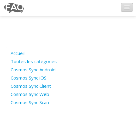
CosmosSync.com
Ajout FAQ
Accueil
Poser une question
Toutes les catégories
Cosmos Sync Android
Questions ouvertes
Cosmos Sync iOS
Cosmos Sync Client
Cosmos Sync Web
Connexion
Cosmos Sync Scan