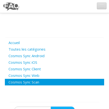
CosmosSync.com
Ajout FAQ
Accueil
Poser une question
Toutes les catégories
Cosmos Sync Android
Questions ouvertes
Cosmos Sync iOS
Cosmos Sync Client
Cosmos Sync Web
Connexion
Cosmos Sync Scan