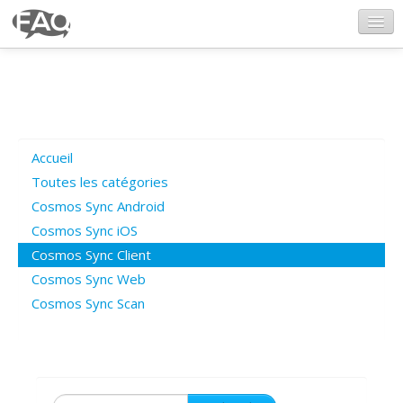
CosmosSync.com
Ajout FAQ
Accueil
Poser une question
Toutes les catégories
Cosmos Sync Android
Questions ouvertes
Cosmos Sync iOS
Cosmos Sync Client
Cosmos Sync Web
Connexion
Cosmos Sync Scan