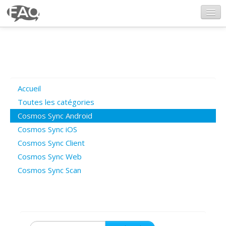
CosmosSync.com
Ajout FAQ
Accueil
Poser une question
Toutes les catégories
Cosmos Sync Android
Questions ouvertes
Cosmos Sync iOS
Cosmos Sync Client
Cosmos Sync Web
Connexion
Cosmos Sync Scan