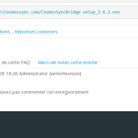
//cosmossync.com/CosmosSyncBridge-setup_1.0.2.exe
tions - Réponses connexes
omment numériser avec Cosmos Sync?
ignature et formulaires
rise de vue 360°
 de cette FAQ
Merci de noter cette entrée :
uels navigateurs web sont supportés ?
omment installer Google Chrome ?
8 18:26 Administrator {writeRevision}
ouvez pas commenter cet enregistrement