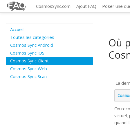
CosmosSync.com
Ajout FAQ
Poser une qu
Accueil
Toutes les catégories
Où p
Cosmos Sync Android
Cosm
Cosmos Sync iOS
Cosmos Sync Client
Cosmos Sync Web
Cosmos Sync Scan
La dern
Cosmo
On reco
virtuel,
quand l'