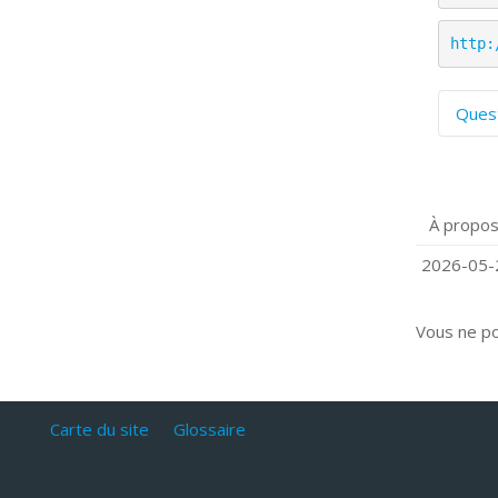
http:
Ques
C
S
P
À propos
Q
C
2026-05-2
Vous ne p
Carte du site
Glossaire