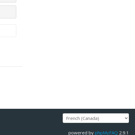
powered by
phpMyFAQ
2.9.1