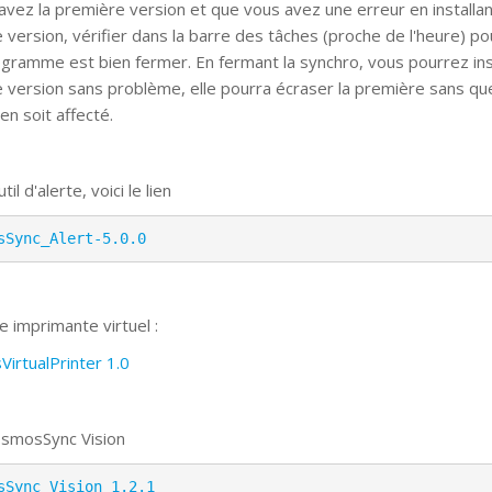
 avez la première version et que vous avez une erreur en installa
e version, vérifier dans la barre des tâches (proche de l'heure) po
rogramme est bien fermer. En fermant la synchro, vous pourrez inst
e version sans problème, elle pourra écraser la première sans qu
 en soit affecté.
til d'alerte, voici le lien
sSync_Alert-5.0.0
e imprimante virtuel :
irtualPrinter 1.0
smosSync Vision
sSync_Vision 1.2.1