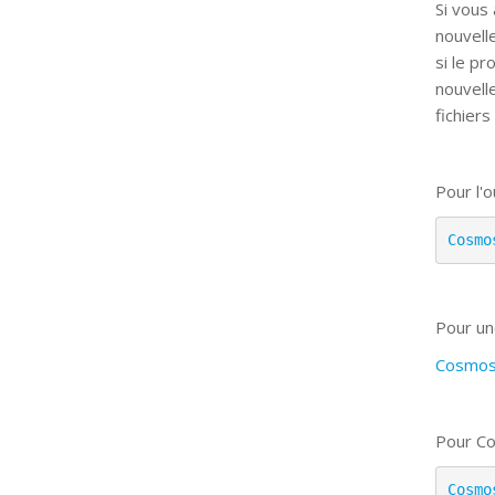
Si vous
nouvell
si le p
nouvell
fichiers
Pour l'ou
Cosmo
Pour un
CosmosV
Pour Co
Cosmo