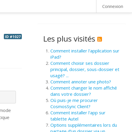
FAQ
Connexion
Les plus visités
ID #1027
Comment installer l'application sur
iPad?
Comment choisir ses dossier
principal, dossier, sous-dossier et
usagé? ...
Comment annoter une photo?
Comment changer le nom affiché
dans votre dossier?
Où puis-je me procurer
CosmosSync Client?
e mode
Comment installer l'app sur
tique
tablette Autel
Options supplémentaires lors du
partage d’un dossier via un ...