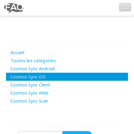
CosmosSync.com
Ajout FAQ
Accueil
Poser une question
Toutes les catégories
Cosmos Sync Android
Questions ouvertes
Cosmos Sync iOS
Cosmos Sync Client
Cosmos Sync Web
Connexion
Cosmos Sync Scan