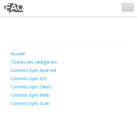
CosmosSync.com
Ajout FAQ
Accueil
Poser une question
Toutes les catégories
Cosmos Sync Android
Questions ouvertes
Cosmos Sync iOS
Cosmos Sync Client
Cosmos Sync Web
Connexion
Cosmos Sync Scan