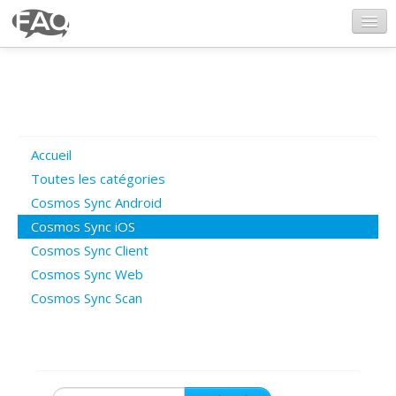
CosmosSync.com
Ajout FAQ
Accueil
Poser une question
Toutes les catégories
Cosmos Sync Android
Questions ouvertes
Cosmos Sync iOS
Cosmos Sync Client
Cosmos Sync Web
Connexion
Cosmos Sync Scan