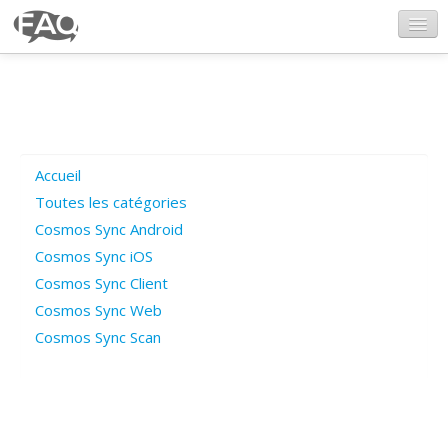
CosmosSync.com
Ajout FAQ
Accueil
Poser une question
Toutes les catégories
Cosmos Sync Android
Questions ouvertes
Cosmos Sync iOS
Cosmos Sync Client
Cosmos Sync Web
Connexion
Cosmos Sync Scan