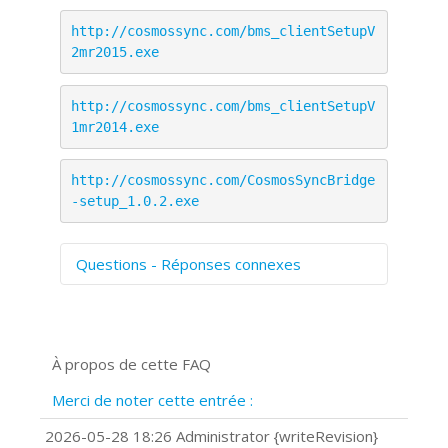
http://cosmossync.com/bms_clientSetupV
2mr2015.exe
http://cosmossync.com/bms_clientSetupV
1mr2014.exe
http://cosmossync.com/CosmosSyncBridge
-setup_1.0.2.exe
Questions - Réponses connexes
Comment numériser avec Cosmos
Sync?
Signature et formulaires
À propos de cette FAQ
Prise de vue 360°
Quels navigateurs web sont supportés
Merci de noter cette entrée :
?
Comment installer Google Chrome ?
2026-05-28 18:26 Administrator {writeRevision}