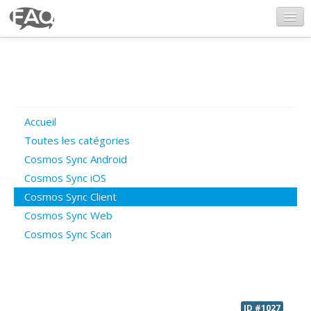
CosmosSync.com
Ajout FAQ
Accueil
Poser une question
Toutes les catégories
Cosmos Sync Android
Questions ouvertes
Cosmos Sync iOS
Cosmos Sync Client
Cosmos Sync Web
Connexion
Cosmos Sync Scan
ID #1027