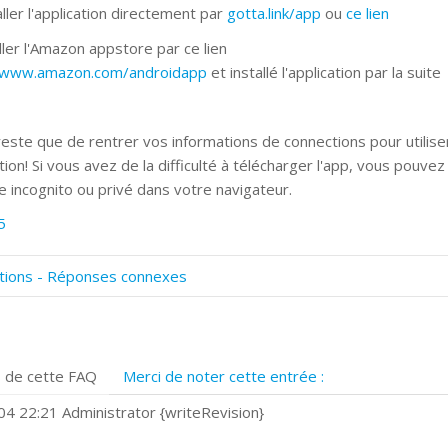
ller l'application directement par
gotta.link/app
ou
ce lien
ller l'Amazon appstore par ce lien
//www.amazon.com/androidapp
et installé l'application par la suite
 reste que de rentrer vos informations de connections pour utilise
ation! Si vous avez de la difficulté à télécharger l'app, vous pouve
 incognito ou privé dans votre navigateur.
5
tions - Réponses connexes
omment numériser avec Cosmos Sync?
ignature et formulaires
rise de vue 360°
 de cette FAQ
Merci de noter cette entrée :
uels navigateurs web sont supportés ?
omment installer Google Chrome ?
4 22:21 Administrator {writeRevision}