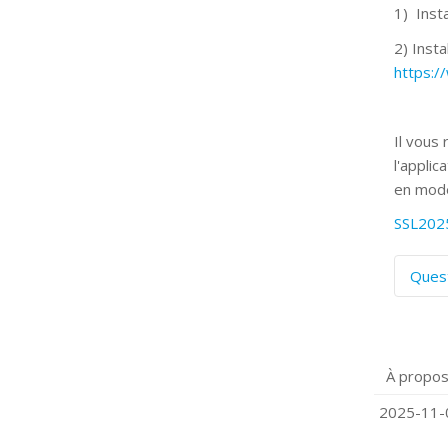
1) Insta
2) Insta
https:
Il vous
l'applic
en mode
SSL202
Ques
C
S
P
À propos
Q
C
2025-11-0