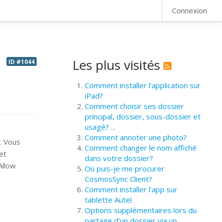
FAQ
Connexion
Les plus visités
ID #1044
Comment installer l'application sur
iPad?
Comment choisir ses dossier
principal, dossier, sous-dossier et
usagé? ...
Comment annoter une photo?
t. Vous
Comment changer le nom affiché
et
dans votre dossier?
 Allow
Où puis-je me procurer
CosmosSync Client?
Comment installer l'app sur
tablette Autel
Options supplémentaires lors du
partage d’un dossier via un ...