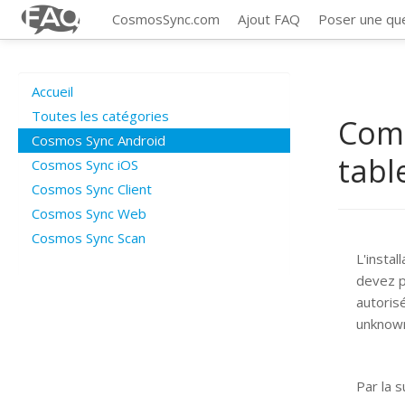
CosmosSync.com
Ajout FAQ
Poser une qu
Accueil
Toutes les catégories
Comm
Cosmos Sync Android
tabl
Cosmos Sync iOS
Cosmos Sync Client
Cosmos Sync Web
Cosmos Sync Scan
L'instal
devez p
autorisé
unknown
Par la 