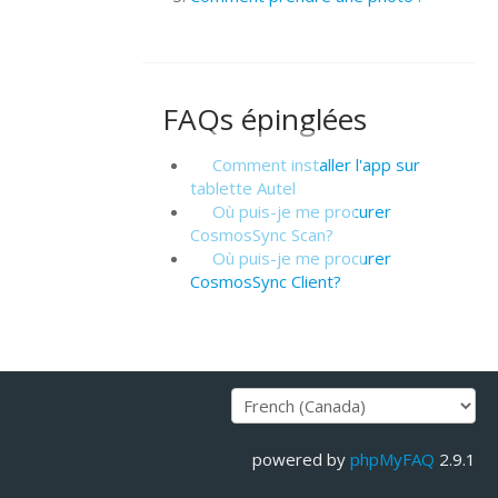
FAQs épinglées
Comment installer l'app sur
tablette Autel
Où puis-je me procurer
CosmosSync Scan?
Où puis-je me procurer
CosmosSync Client?
powered by
phpMyFAQ
2.9.1