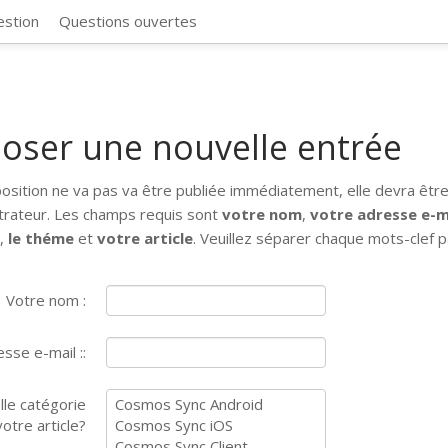
CosmosSync 
estion
Questions ouvertes
oser une nouvelle entrée
osition ne va pas va être publiée immédiatement, elle devra être
trateur. Les champs requis sont
votre nom
,
votre adresse e-m
e
,
le théme
et
votre article
. Veuillez séparer chaque mots-clef p
Votre nom :
sse e-mail ::
lle catégorie
otre article?