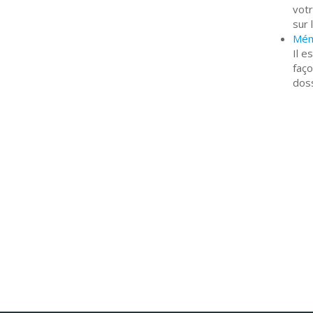
vot
sur 
Mém
Il e
faço
doss