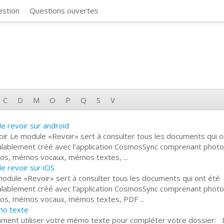
CosmosSync 
estion
Questions ouvertes
C
D
M
O
P
Q
S
V
e revoir sur android
ir Le module «Revoir» sert à consulter tous les documents qui o
alablement créé avec l’application CosmosSync comprenant photo
éos, mémos vocaux, mémos textes, ...
e revoir sur iOS
odule «Revoir» sert à consulter tous les documents qui ont été
alablement créé avec l’application CosmosSync comprenant photo
éos, mémos vocaux, mémos textes, PDF ...
o texte
ment utiliser votre mémo texte pour compléter votre dossier: