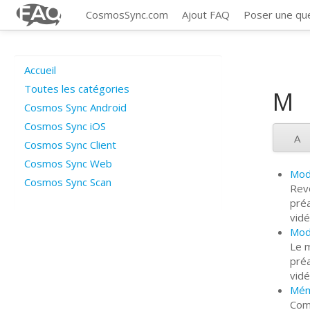
CosmosSync.com
Ajout FAQ
Poser une qu
Accueil
Toutes les catégories
M
Cosmos Sync Android
Cosmos Sync iOS
A
Cosmos Sync Client
Cosmos Sync Web
Mod
Cosmos Sync Scan
Revo
pré
vid
Mod
Le m
pré
vid
Mém
Com