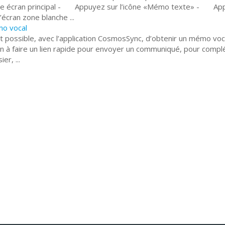
re écran principal - Appuyez sur l’icône «Mémo texte» - Ap
l’écran zone blanche ...
o vocal
st possible, avec l’application CosmosSync, d’obtenir un mémo voc
n à faire un lien rapide pour envoyer un communiqué, pour compl
ier, ...