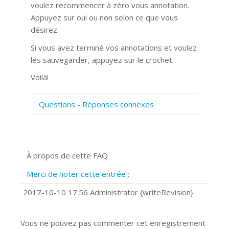
voulez recommencer à zéro vous annotation.
Appuyez sur oui ou non selon ce que vous
désirez.
Si vous avez terminé vos annotations et voulez
les sauvegarder, appuyez sur le crochet.
Voilà!
Questions - Réponses connexes
Comment numériser avec Cosmos
Sync?
Signature et formulaires
À propos de cette FAQ
Prise de vue 360°
Quels navigateurs web sont supportés
Merci de noter cette entrée :
?
Comment installer Google Chrome ?
2017-10-10 17:56 Administrator {writeRevision}
Vous ne pouvez pas commenter cet enregistrement