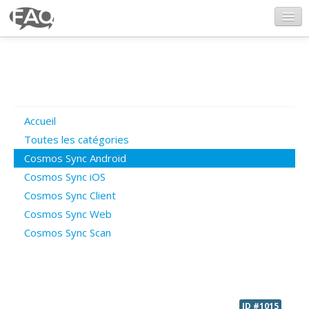
CosmosSync.com
Ajout FAQ
Accueil
Poser une question
Toutes les catégories
Cosmos Sync Android
Questions ouvertes
Cosmos Sync iOS
Cosmos Sync Client
Cosmos Sync Web
Connexion
Cosmos Sync Scan
ID #1015