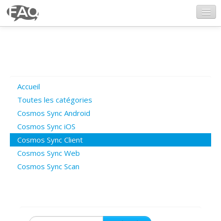
CosmosSync.com
Ajout FAQ
Accueil
Poser une question
Toutes les catégories
Cosmos Sync Android
Questions ouvertes
Cosmos Sync iOS
Cosmos Sync Client
Cosmos Sync Web
Connexion
Cosmos Sync Scan