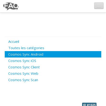
CosmosSync.com
Ajout FAQ
Accueil
Poser une question
Toutes les catégories
Cosmos Sync Android
Questions ouvertes
Cosmos Sync iOS
Cosmos Sync Client
Cosmos Sync Web
Connexion
Cosmos Sync Scan
ID #1025