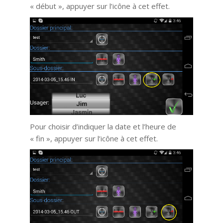
« début », appuyer sur l’icône à cet effet.
Pour choisir d’indiquer la date et l’heure de
« fin », appuyer sur l’icône à cet effet.