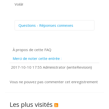
Voilà!
Questions - Réponses connexes
Comment numériser avec Cosmos
Sync?
Signature et formulaires
À propos de cette FAQ
Prise de vue 360°
Quels navigateurs web sont supportés
Merci de noter cette entrée :
?
Comment installer Google Chrome ?
2017-10-10 17:55 Administrator {writeRevision}
Vous ne pouvez pas commenter cet enregistrement
Les plus visités