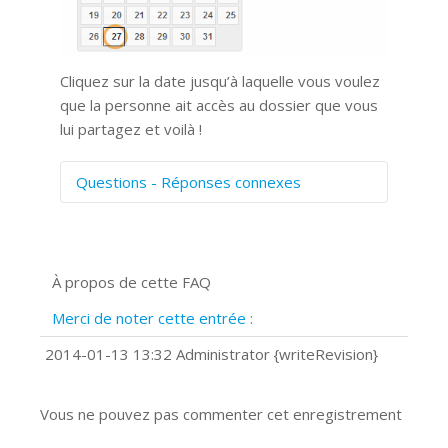
Cliquez sur la date jusqu’à laquelle vous voulez
que la personne ait accès au dossier que vous
lui partagez et voilà !
Questions - Réponses connexes
Comment numériser avec Cosmos
Sync?
Signature et formulaires
À propos de cette FAQ
Prise de vue 360°
Quels navigateurs web sont supportés
Merci de noter cette entrée :
?
Comment installer Google Chrome ?
2014-01-13 13:32 Administrator {writeRevision}
Vous ne pouvez pas commenter cet enregistrement