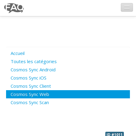
CosmosSync.com
Ajout FAQ
Accueil
Poser une question
Toutes les catégories
Cosmos Sync Android
Questions ouvertes
Cosmos Sync iOS
Cosmos Sync Client
Cosmos Sync Web
Connexion
Cosmos Sync Scan
ID #1011