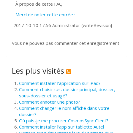
À propos de cette FAQ
Prise de vue 360°
Quels navigateurs web sont supportés
Merci de noter cette entrée :
?
Comment installer Google Chrome ?
2017-10-10 17:56 Administrator {writeRevision}
Vous ne pouvez pas commenter cet enregistrement
Les plus visités
Comment installer l'application sur iPad?
Comment choisir ses dossier principal, dossier,
sous-dossier et usagé? ...
Comment annoter une photo?
Comment changer le nom affiché dans votre
dossier?
Où puis-je me procurer CosmosSync Client?
Comment installer l'app sur tablette Autel
Options supplémentaires lors du partage d’un