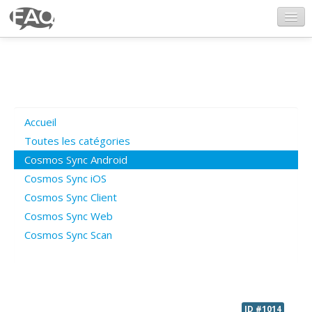
CosmosSync.com
Ajout FAQ
Accueil
Poser une question
Toutes les catégories
Cosmos Sync Android
Questions ouvertes
Cosmos Sync iOS
Cosmos Sync Client
Cosmos Sync Web
Connexion
Cosmos Sync Scan
ID #1014