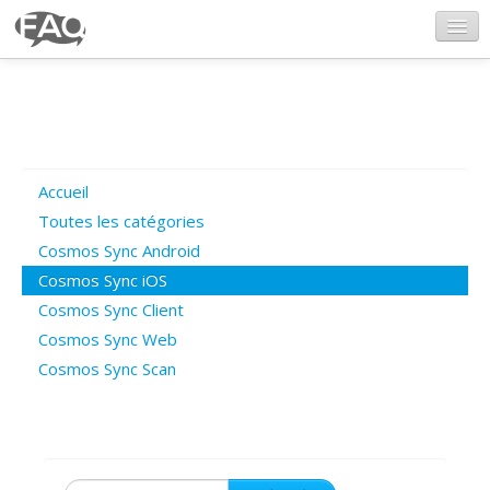
CosmosSync.com
Ajout FAQ
Accueil
Poser une question
Toutes les catégories
Cosmos Sync Android
Questions ouvertes
Cosmos Sync iOS
Cosmos Sync Client
Cosmos Sync Web
Connexion
Cosmos Sync Scan