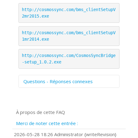
http://cosmossync.com/bms_clientSetupV
2mr2015.exe
http://cosmossync.com/bms_clientSetupV
1mr2014.exe
http://cosmossync.com/CosmosSyncBridge
-setup_1.0.2.exe
Questions - Réponses connexes
Comment numériser avec Cosmos
Sync?
Signature et formulaires
À propos de cette FAQ
Prise de vue 360°
Quels navigateurs web sont supportés
Merci de noter cette entrée :
?
Comment installer Google Chrome ?
2026-05-28 18:26 Administrator {writeRevision}