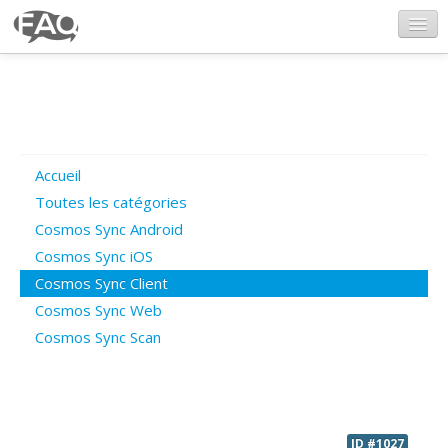
CosmosSync.com
Ajout FAQ
Accueil
Poser une question
Toutes les catégories
Cosmos Sync Android
Questions ouvertes
Cosmos Sync iOS
Cosmos Sync Client
Cosmos Sync Web
Connexion
Cosmos Sync Scan
ID #1027