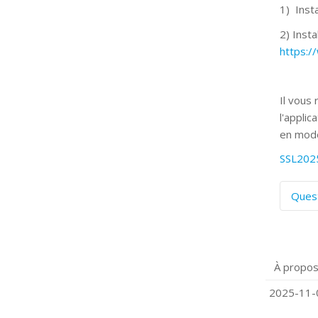
1) Insta
2) Insta
https:
Il vous
l'applic
en mode
SSL202
Ques
C
S
P
À propos
Q
C
2025-11-0