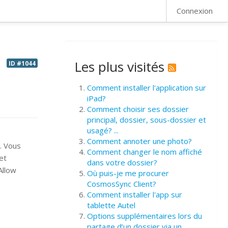
FAQ
Connexion
Les plus visités
ID #1044
Comment installer l'application sur
iPad?
Comment choisir ses dossier
principal, dossier, sous-dossier et
usagé? ...
Comment annoter une photo?
t. Vous
Comment changer le nom affiché
et
dans votre dossier?
 Allow
Où puis-je me procurer
CosmosSync Client?
Comment installer l'app sur
tablette Autel
Options supplémentaires lors du
partage d’un dossier via un ...