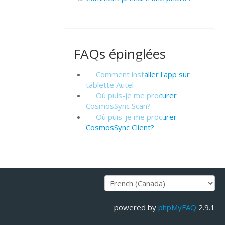
FAQs épinglées
Comment installer l'app sur
tablette Autel
Où puis-je me procurer
CosmosSync Scan?
Où puis-je me procurer
CosmosSync Client?
powered by
phpMyFAQ
2.9.1