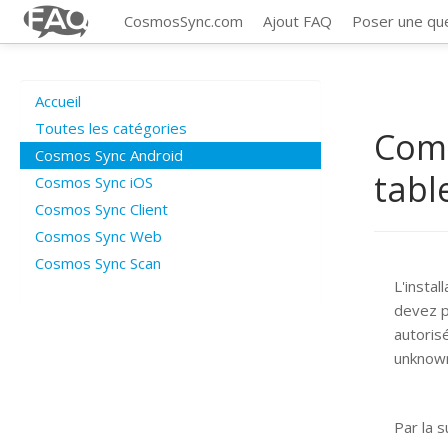
CosmosSync.com
Ajout FAQ
Poser une qu
Accueil
Toutes les catégories
Comm
Cosmos Sync Android
tabl
Cosmos Sync iOS
Cosmos Sync Client
Cosmos Sync Web
Cosmos Sync Scan
L'instal
devez p
autorisé
unknown
Par la 