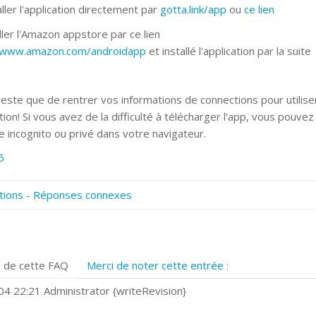
ller l'application directement par
gotta.link/app
ou
ce lien
ller l'Amazon appstore par ce lien
//www.amazon.com/androidapp
et installé l'application par la suite
 reste que de rentrer vos informations de connections pour utilise
ation! Si vous avez de la difficulté à télécharger l'app, vous pouve
 incognito ou privé dans votre navigateur.
5
tions - Réponses connexes
omment numériser avec Cosmos Sync?
ignature et formulaires
rise de vue 360°
 de cette FAQ
Merci de noter cette entrée :
uels navigateurs web sont supportés ?
omment installer Google Chrome ?
4 22:21 Administrator {writeRevision}