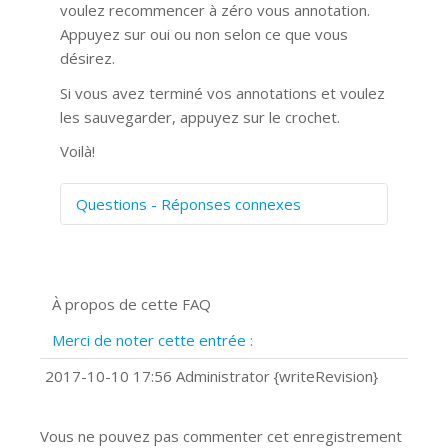
voulez recommencer à zéro vous annotation.
Appuyez sur oui ou non selon ce que vous
désirez.
Si vous avez terminé vos annotations et voulez
les sauvegarder, appuyez sur le crochet.
Voilà!
Questions - Réponses connexes
Comment numériser avec Cosmos
Sync?
Signature et formulaires
À propos de cette FAQ
Prise de vue 360°
Quels navigateurs web sont supportés
Merci de noter cette entrée :
?
Comment installer Google Chrome ?
2017-10-10 17:56 Administrator {writeRevision}
Vous ne pouvez pas commenter cet enregistrement