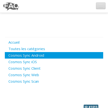
CosmosSync.com
Ajout FAQ
Accueil
Poser une question
Toutes les catégories
Cosmos Sync Android
Questions ouvertes
Cosmos Sync iOS
Cosmos Sync Client
Cosmos Sync Web
Connexion
Cosmos Sync Scan
ID #1015