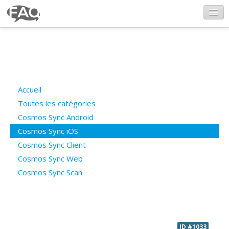
CosmosSync.com
Ajout FAQ
Accueil
Poser une question
Toutes les catégories
Cosmos Sync Android
Questions ouvertes
Cosmos Sync iOS
Cosmos Sync Client
Cosmos Sync Web
Connexion
Cosmos Sync Scan
ID #1033