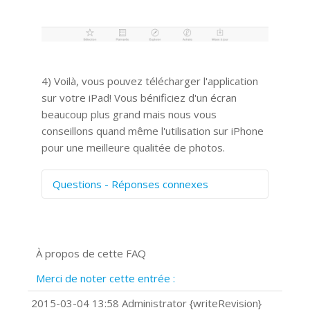
4) Voilà, vous pouvez télécharger l'application
sur votre iPad! Vous bénificiez d'un écran
beaucoup plus grand mais nous vous
conseillons quand même l'utilisation sur iPhone
pour une meilleure qualitée de photos.
Questions - Réponses connexes
Comment numériser avec Cosmos
Sync?
Signature et formulaires
À propos de cette FAQ
Prise de vue 360°
Quels navigateurs web sont supportés
Merci de noter cette entrée :
?
Comment installer Google Chrome ?
2015-03-04 13:58 Administrator {writeRevision}