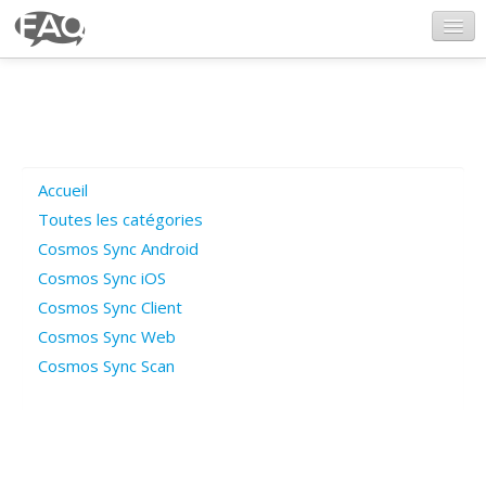
CosmosSync.com
Ajout FAQ
Accueil
Poser une question
Toutes les catégories
Cosmos Sync Android
Questions ouvertes
Cosmos Sync iOS
Cosmos Sync Client
Cosmos Sync Web
Connexion
Cosmos Sync Scan