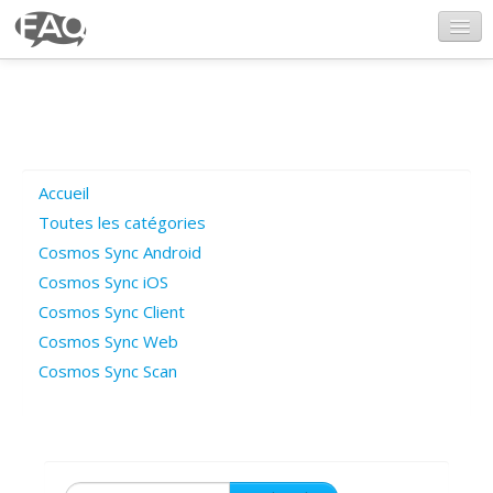
CosmosSync.com
Ajout FAQ
Accueil
Poser une question
Toutes les catégories
Cosmos Sync Android
Questions ouvertes
Cosmos Sync iOS
Cosmos Sync Client
Cosmos Sync Web
Connexion
Cosmos Sync Scan