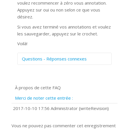
voulez recommencer à zéro vous annotation.
Appuyez sur oui ou non selon ce que vous
désirez.
Si vous avez terminé vos annotations et voulez
les sauvegarder, appuyez sur le crochet.
Voilà!
Questions - Réponses connexes
Comment numériser avec Cosmos
Sync?
Signature et formulaires
À propos de cette FAQ
Prise de vue 360°
Quels navigateurs web sont supportés
Merci de noter cette entrée :
?
Comment installer Google Chrome ?
2017-10-10 17:56 Administrator {writeRevision}
Vous ne pouvez pas commenter cet enregistrement