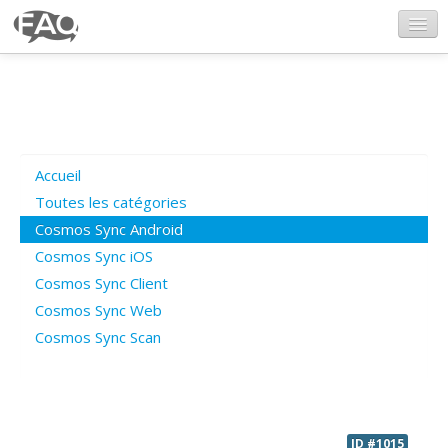
CosmosSync.com
Ajout FAQ
Accueil
Poser une question
Toutes les catégories
Cosmos Sync Android
Questions ouvertes
Cosmos Sync iOS
Cosmos Sync Client
Cosmos Sync Web
Connexion
Cosmos Sync Scan
ID #1015