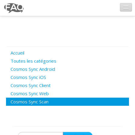
CosmosSync.com
Ajout FAQ
Accueil
Poser une question
Toutes les catégories
Cosmos Sync Android
Questions ouvertes
Cosmos Sync iOS
Cosmos Sync Client
Cosmos Sync Web
Connexion
Cosmos Sync Scan