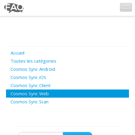
CosmosSync.com
Ajout FAQ
Accueil
Poser une question
Toutes les catégories
Cosmos Sync Android
Questions ouvertes
Cosmos Sync iOS
Cosmos Sync Client
Cosmos Sync Web
Connexion
Cosmos Sync Scan