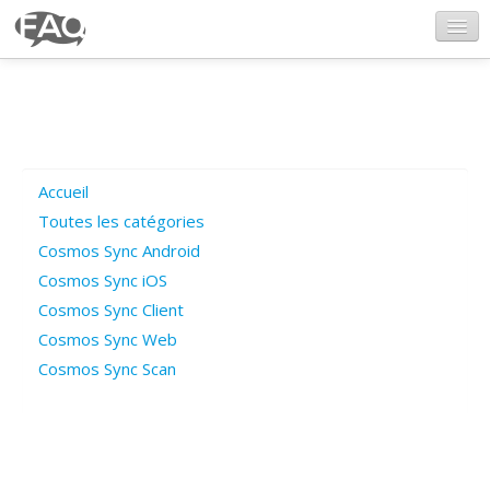
CosmosSync.com
Ajout FAQ
Accueil
Poser une question
Toutes les catégories
Cosmos Sync Android
Questions ouvertes
Cosmos Sync iOS
Cosmos Sync Client
Cosmos Sync Web
Connexion
Cosmos Sync Scan