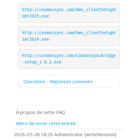
http://cosmossync.com/bms_clientSetupV
2mr2015.exe
http://cosmossync.com/bms_clientSetupV
1mr2014.exe
http://cosmossync.com/CosmosSyncBridge
-setup_1.0.2.exe
Questions - Réponses connexes
Comment numériser avec Cosmos
Sync?
Signature et formulaires
À propos de cette FAQ
Prise de vue 360°
Quels navigateurs web sont supportés
Merci de noter cette entrée :
?
Comment installer Google Chrome ?
2026-05-28 18:26 Administrator {writeRevision}