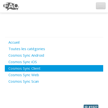
CosmosSync.com
Ajout FAQ
Accueil
Poser une question
Toutes les catégories
Cosmos Sync Android
Questions ouvertes
Cosmos Sync iOS
Cosmos Sync Client
Cosmos Sync Web
Connexion
Cosmos Sync Scan
ID #1027