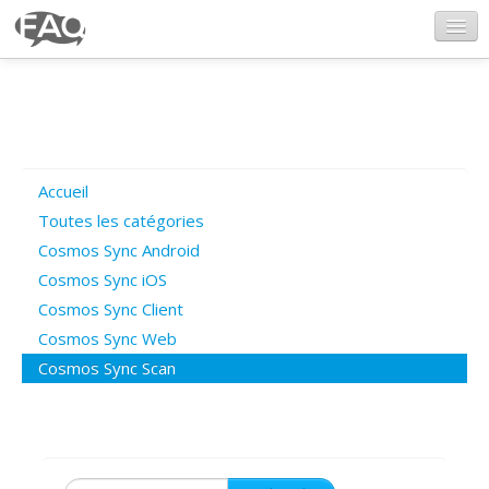
CosmosSync.com
Ajout FAQ
Accueil
Poser une question
Toutes les catégories
Cosmos Sync Android
Questions ouvertes
Cosmos Sync iOS
Cosmos Sync Client
Cosmos Sync Web
Connexion
Cosmos Sync Scan