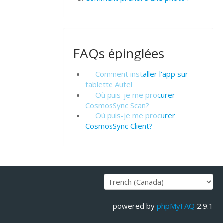
FAQs épinglées
Comment installer l'app sur
tablette Autel
Où puis-je me procurer
CosmosSync Scan?
Où puis-je me procurer
CosmosSync Client?
powered by
phpMyFAQ
2.9.1