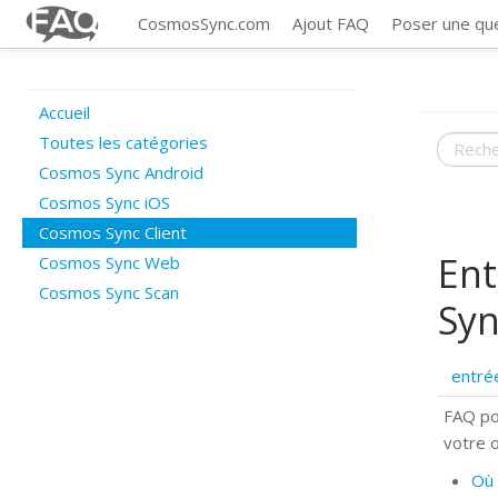
CosmosSync.com
Ajout FAQ
Poser une qu
Accueil
Toutes les catégories
Cosmos Sync Android
Cosmos Sync iOS
Cosmos Sync Client
Ent
Cosmos Sync Web
Cosmos Sync Scan
Syn
entré
FAQ po
votre 
Où 