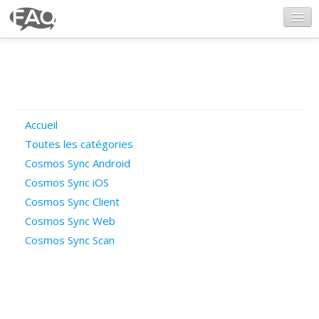
CosmosSync.com
Ajout FAQ
Accueil
Poser une question
Toutes les catégories
Cosmos Sync Android
Questions ouvertes
Cosmos Sync iOS
Cosmos Sync Client
Cosmos Sync Web
Connexion
Cosmos Sync Scan