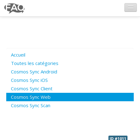
CosmosSync.com
Ajout FAQ
Accueil
Poser une question
Toutes les catégories
Cosmos Sync Android
Questions ouvertes
Cosmos Sync iOS
Cosmos Sync Client
Cosmos Sync Web
Connexion
Cosmos Sync Scan
ID #1011