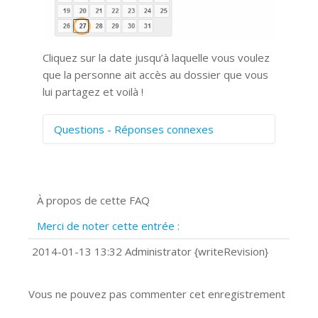
Cliquez sur la date jusqu’à laquelle vous voulez
que la personne ait accès au dossier que vous
lui partagez et voilà !
Questions - Réponses connexes
Comment numériser avec Cosmos
Sync?
Signature et formulaires
À propos de cette FAQ
Prise de vue 360°
Quels navigateurs web sont supportés
Merci de noter cette entrée :
?
Comment installer Google Chrome ?
2014-01-13 13:32 Administrator {writeRevision}
Vous ne pouvez pas commenter cet enregistrement