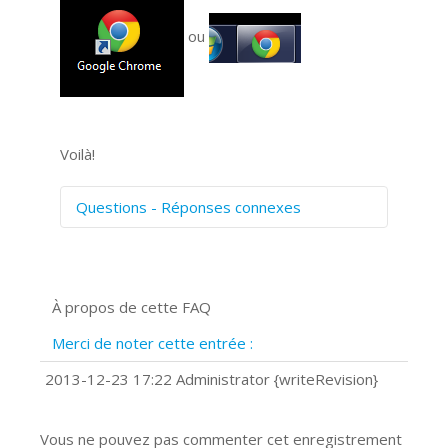
ou
Voilà!
Questions - Réponses connexes
Comment numériser avec Cosmos
Sync?
Signature et formulaires
À propos de cette FAQ
Prise de vue 360°
Quels navigateurs web sont supportés
Merci de noter cette entrée :
?
Comment accéder à votre compte
2013-12-23 17:22 Administrator {writeRevision}
Cosmos Sync Web?
Vous ne pouvez pas commenter cet enregistrement