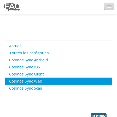
CosmosSync.com
Ajout FAQ
Accueil
Poser une question
Toutes les catégories
Cosmos Sync Android
Questions ouvertes
Cosmos Sync iOS
Cosmos Sync Client
Cosmos Sync Web
Connexion
Cosmos Sync Scan
ID #1002