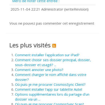
Merci de noter cette entrée :
?
Comment installer Google Chrome ?
2025-11-04 22:21 Administrator {writeRevision}
Vous ne pouvez pas commenter cet enregistrement
Les plus visités
Comment installer l'application sur iPad?
Comment choisir ses dossier principal, dossier,
sous-dossier et usagé? ...
Comment annoter une photo?
Comment changer le nom affiché dans votre
dossier?
Où puis-je me procurer CosmosSync Client?
Comment installer l'app sur tablette Autel
Options supplémentaires lors du partage d’un
dossier via un ...
Où puis-je me procurer CosmosSync Scan?