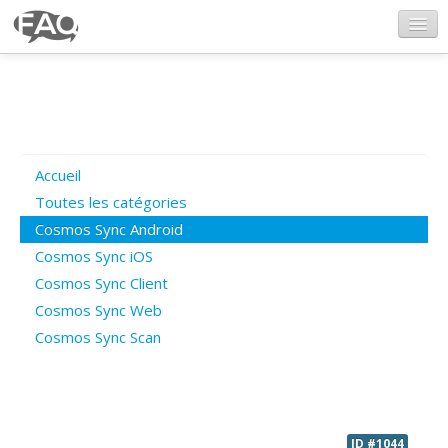
CosmosSync.com
Ajout FAQ
Accueil
Poser une question
Toutes les catégories
Cosmos Sync Android
Questions ouvertes
Cosmos Sync iOS
Cosmos Sync Client
Cosmos Sync Web
Connexion
Cosmos Sync Scan
ID #1044