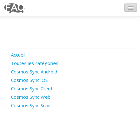
CosmosSync.com
Ajout FAQ
Accueil
Poser une question
Toutes les catégories
Cosmos Sync Android
Questions ouvertes
Cosmos Sync iOS
Cosmos Sync Client
Cosmos Sync Web
Connexion
Cosmos Sync Scan