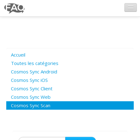
CosmosSync.com
Ajout FAQ
Accueil
Poser une question
Toutes les catégories
Cosmos Sync Android
Questions ouvertes
Cosmos Sync iOS
Cosmos Sync Client
Cosmos Sync Web
Connexion
Cosmos Sync Scan