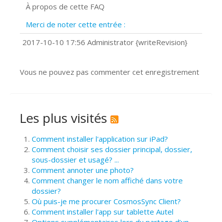
À propos de cette FAQ
Prise de vue 360°
Quels navigateurs web sont supportés
Merci de noter cette entrée :
?
Comment installer Google Chrome ?
2017-10-10 17:56 Administrator {writeRevision}
Vous ne pouvez pas commenter cet enregistrement
Les plus visités
Comment installer l'application sur iPad?
Comment choisir ses dossier principal, dossier,
sous-dossier et usagé? ...
Comment annoter une photo?
Comment changer le nom affiché dans votre
dossier?
Où puis-je me procurer CosmosSync Client?
Comment installer l'app sur tablette Autel
Options supplémentaires lors du partage d’un