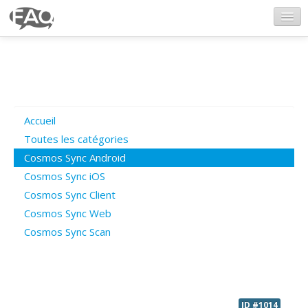
CosmosSync.com
Ajout FAQ
Accueil
Poser une question
Toutes les catégories
Cosmos Sync Android
Questions ouvertes
Cosmos Sync iOS
Cosmos Sync Client
Cosmos Sync Web
Connexion
Cosmos Sync Scan
ID #1014