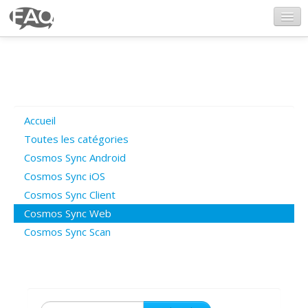
CosmosSync.com
Ajout FAQ
Accueil
Poser une question
Toutes les catégories
Cosmos Sync Android
Questions ouvertes
Cosmos Sync iOS
Cosmos Sync Client
Cosmos Sync Web
Connexion
Cosmos Sync Scan