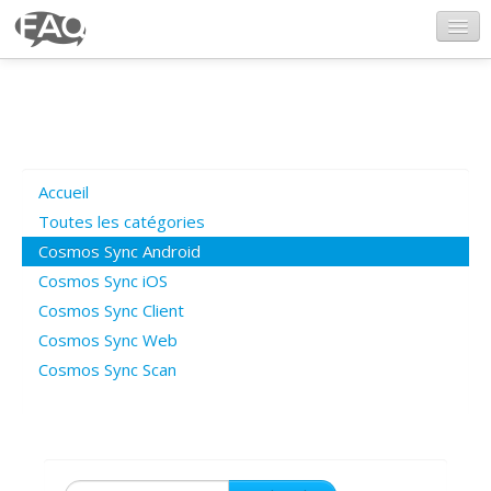
CosmosSync.com
Ajout FAQ
Accueil
Poser une question
Toutes les catégories
Cosmos Sync Android
Questions ouvertes
Cosmos Sync iOS
Cosmos Sync Client
Cosmos Sync Web
Connexion
Cosmos Sync Scan