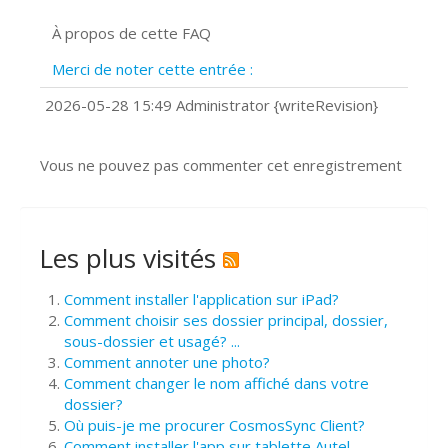
Signature et formulaires
À propos de cette FAQ
Prise de vue 360°
Quels navigateurs web sont supportés
Merci de noter cette entrée :
?
Comment installer Google Chrome ?
2026-05-28 15:49 Administrator {writeRevision}
Vous ne pouvez pas commenter cet enregistrement
Les plus visités
Comment installer l'application sur iPad?
Comment choisir ses dossier principal, dossier,
sous-dossier et usagé? ...
Comment annoter une photo?
Comment changer le nom affiché dans votre
dossier?
Où puis-je me procurer CosmosSync Client?
Comment installer l'app sur tablette Autel