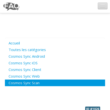
CosmosSync.com
Ajout FAQ
Accueil
Poser une question
Toutes les catégories
Cosmos Sync Android
Questions ouvertes
Cosmos Sync iOS
Cosmos Sync Client
Cosmos Sync Web
Connexion
Cosmos Sync Scan
ID #1026