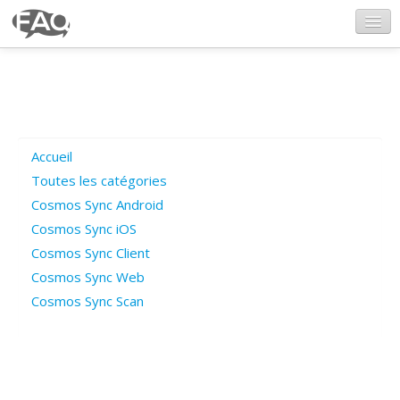
CosmosSync.com
Ajout FAQ
Accueil
Poser une question
Toutes les catégories
Cosmos Sync Android
Questions ouvertes
Cosmos Sync iOS
Cosmos Sync Client
Cosmos Sync Web
Connexion
Cosmos Sync Scan