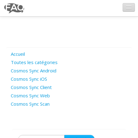
CosmosSync.com
Ajout FAQ
Accueil
Poser une question
Toutes les catégories
Cosmos Sync Android
Questions ouvertes
Cosmos Sync iOS
Cosmos Sync Client
Cosmos Sync Web
Connexion
Cosmos Sync Scan