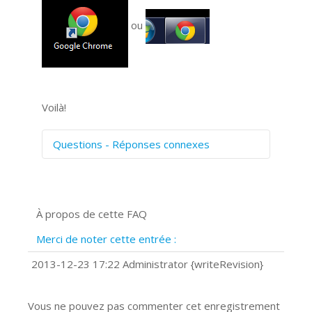
ou
Voilà!
Questions - Réponses connexes
Comment numériser avec Cosmos
Sync?
Signature et formulaires
À propos de cette FAQ
Prise de vue 360°
Quels navigateurs web sont supportés
Merci de noter cette entrée :
?
Comment accéder à votre compte
2013-12-23 17:22 Administrator {writeRevision}
Cosmos Sync Web?
Vous ne pouvez pas commenter cet enregistrement