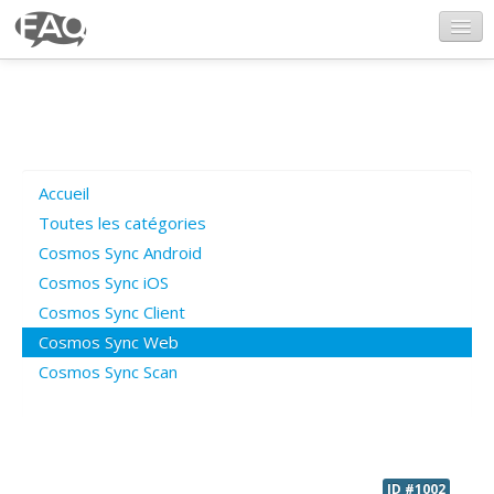
CosmosSync.com
Ajout FAQ
Accueil
Poser une question
Toutes les catégories
Cosmos Sync Android
Questions ouvertes
Cosmos Sync iOS
Cosmos Sync Client
Cosmos Sync Web
Connexion
Cosmos Sync Scan
ID #1002